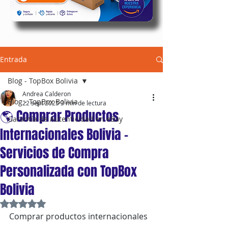
Entrada
Blog - TopBox Bolivia
Andrea Calderon
Blog - TopBox Bolivia
22 sept 2025
3 min de lectura
🌎 Comprar Productos
Garantía de Autenticidad en eBay
Internacionales Bolivia –
Servicios de Compra
Personalizada con TopBox
Bolivia
Obtuvo NaN de 5 estrellas.
Comprar productos internacionales 