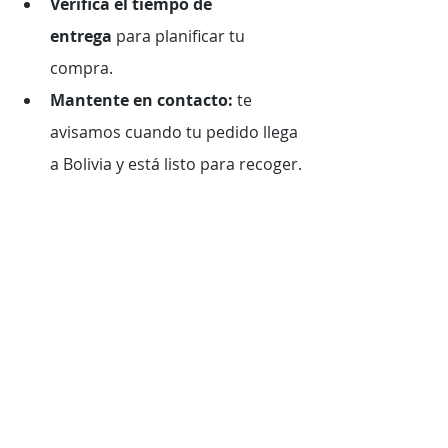
Verifica el tiempo de 
entrega
 para planificar tu 
compra.
Mantente en contacto:
 te 
avisamos cuando tu pedido llega 
a Bolivia y está listo para recoger.
📈 El Futuro de las Compras 
Internacionales
Cada vez más bolivianos usan 
servicios como TopBox Bolivia para 