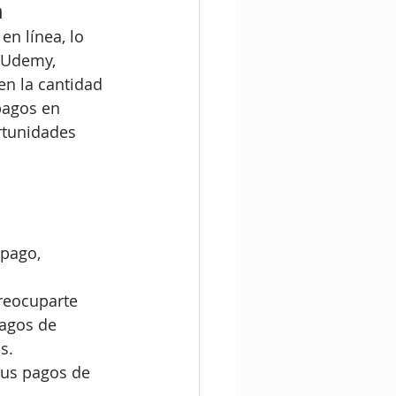
a
en línea, lo 
 Udemy, 
en la cantidad 
pagos en 
rtunidades 
pago, 
reocuparte 
agos de 
s.
us pagos de 