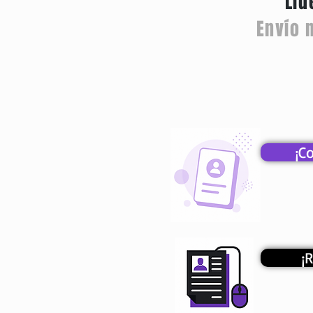
Líd
Envío 
¡C
¡