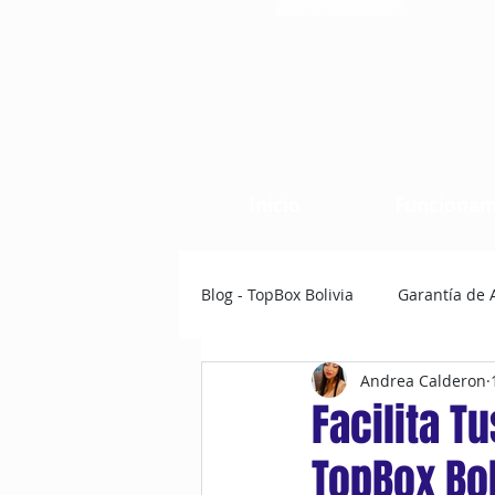
Inicio
Funcionam
Blog - TopBox Bolivia
Garantía de 
Andrea Calderon
Facilita T
TopBox Bol