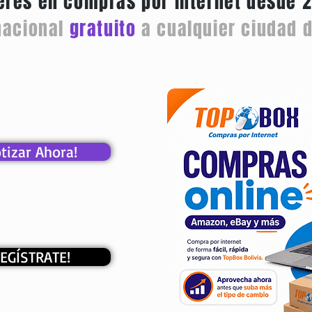
eres en compras por internet desde 
nacional
gratuito
a cualquier ciudad d
otizar Ahora!
REGÍSTRATE!