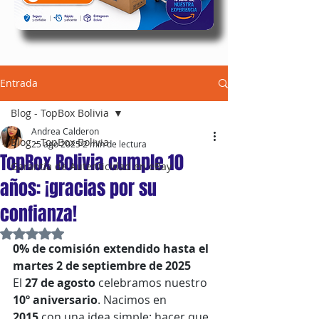
Entrada
Blog - TopBox Bolivia
Andrea Calderon
Blog - TopBox Bolivia
25 ago 2025
2 min de lectura
TopBox Bolivia cumple 10
Garantía de Autenticidad en eBay
años: ¡gracias por su
confianza!
Obtuvo NaN de 5 estrellas.
0% de comisión extendido hasta el 
martes 2 de septiembre de 2025
El 
27 de agosto
 celebramos nuestro 
10º aniversario
. Nacimos en 
2015
 con una idea simple: hacer que 