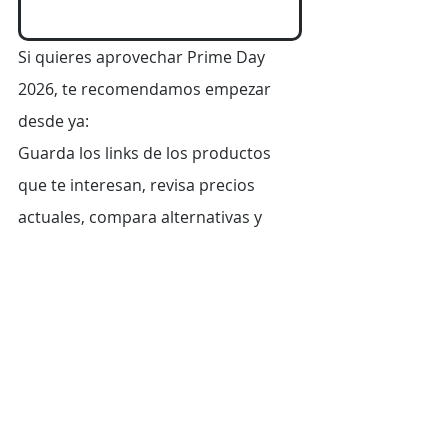
Si quieres aprovechar Prime Day 
2026, te recomendamos empezar 
desde ya:
Guarda los links de los productos 
que te interesan, revisa precios 
actuales, compara alternativas y 
mantente atento a nuestras 
publicaciones. Durante estos días, 
actuar rápido puede hacer la 
diferencia entre conseguir una 
buena oferta o perderla.
En TopBox Bolivia te ayudamos a 
comprar, importar y recibir tus 