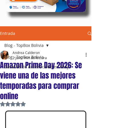
Entrada
Blog - TopBox Bolivia
Andrea Calderon
Blog - TopBox Bolivia
2 jun
2 min de lectura
Amazon Prime Day 2026: Se
Garantía de Autenticidad en eBay
viene una de las mejores
temporadas para comprar
online
Obtuvo NaN de 5 estrellas.